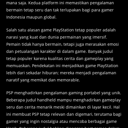
mana saja. Kedua platform ini memastikan pengalaman
bermain tetap seru dan tak terlupakan bagi para gamer
Indonesia maupun global.
Salah satu alasan game PlayStation tetap populer adalah
narasi yang kuat dan dunia permainan yang imersif.
Pemain tidak hanya bermain, tetapi juga merasakan emosi
dan petualangan karakter di dalam game. Banyak judul
tetap populer karena kualitas cerita dan gameplay yang
memuaskan. Pendekatan ini menjadikan game PlayStation
lebih dari sekadar hiburan; mereka menjadi pengalaman
naratif yang memikat dan memorable.
PSP menghadirkan pengalaman gaming portabel yang unik.
Beberapa judul handheld mampu menghadirkan gameplay
seru dan cerita menarik meski dimainkan di layar kecil. Hal
ini membuat PSP tetap relevan dan digemari, terutama bagi
gamer yang ingin nostalgia atau mencoba berbagai game