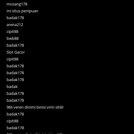
musang178
Ini situs penipuan
badak178
arena212
cipit88
bwb88
badak178
Slot Gacor
cipit88
badak178
badak178
badak178
badak
badak178
badak178
96lı veren dinimi binisi virin sitilir
badak178
cipit88
badak178