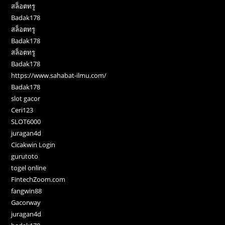
สล็อตทรู
Badak178
สล็อตทรู
Badak178
สล็อตทรู
Badak178
https://www.sahabat-ilmu.com/
Badak178
slot gacor
Ceri123
SLOT6000
juragan4d
Cicakwin Login
gurutoto
togel online
FintechZoom.com
fangwin88
Gacorway
juragan4d