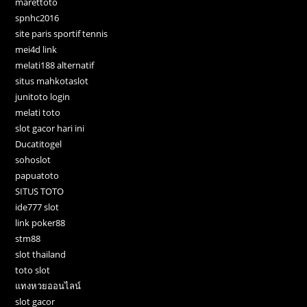
marettoto
spnhc2016
site paris sportif tennis
mei4d link
melati188 alternatif
situs mahkotaslot
junitoto login
melati toto
slot gacor hari ini
Ducatitogel
sohoslot
papuatoto
SITUS TOTO
ide777 slot
link poker88
stm88
slot thailand
toto slot
แทงหวยออนไลน์
slot gacor