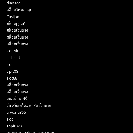
diana4d
สล็อตใหม่ล่าสุด
Casijon
สล็อตpgแท้
สล็อตเว็บตรง
สล็อตเว็บตรง
สล็อตเว็บตรง
slot 5k
link slot
slot
cipit88
slot88
สล็อตเว็บตรง
สล็อตเว็บตรง
เกมสล็อตฟรี
เว็บสล็อตใหม่ล่าสุด เว็บตรง
arwana855
slot
Tapir328
https://royaltotoakte.com/