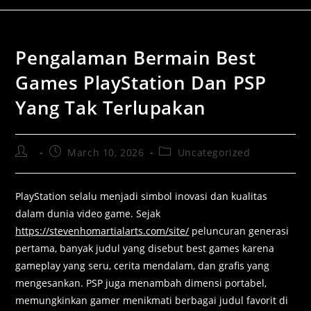
Pengalaman Bermain Best
Games PlayStation Dan PSP
Yang Tak Terlupakan
March 10, 2026
Uncategorized
PlayStation selalu menjadi simbol inovasi dan kualitas
dalam dunia video game. Sejak
https://stevenhomartialarts.com/site/
peluncuran generasi
pertama, banyak judul yang disebut best games karena
gameplay yang seru, cerita mendalam, dan grafis yang
mengesankan. PSP juga menambah dimensi portabel,
memungkinkan gamer menikmati berbagai judul favorit di