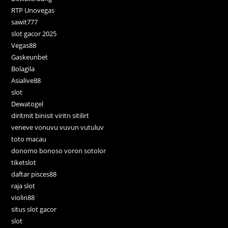
RTP Unovegas
sawit777
slot gacor 2025
Vegas88
Gaskeunbet
Bolagila
Asialive88
slot
Dewatogel
diritmit binisit viritn sitilirt
veneve vonuvu vuvun vutuluv
toto macau
donomo bonoso voron sotolor
tiketslot
daftar pisces88
raja slot
violin88
situs slot gacor
slot