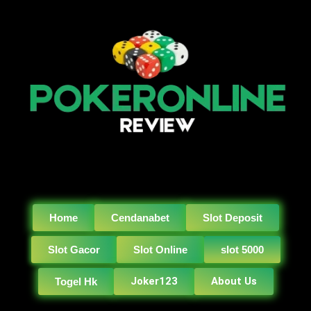
Home
Cendanabet
Slot Deposit
Slot Gacor
Slot Online
slot 5000
Joker123
About Us
Togel Hk