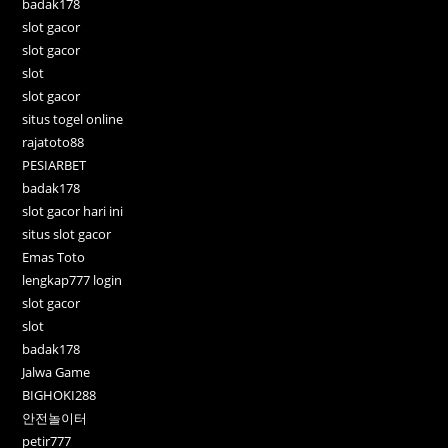
badak178
slot gacor
slot gacor
slot
slot gacor
situs togel online
rajatoto88
PESIARBET
badak178
slot gacor hari ini
situs slot gacor
Emas Toto
lengkap777 login
slot gacor
slot
badak178
Jalwa Game
BIGHOKI288
안전놀이터
petir777