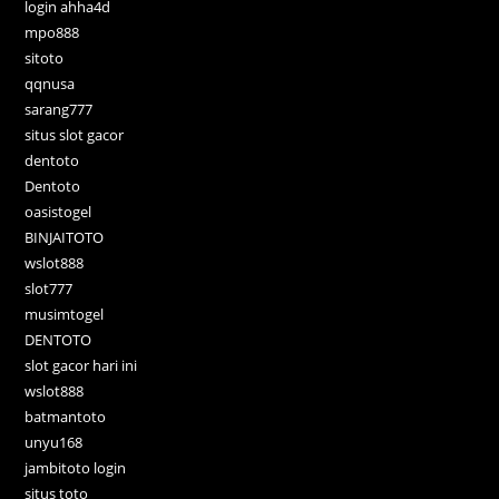
login ahha4d
mpo888
sitoto
qqnusa
sarang777
situs slot gacor
dentoto
Dentoto
oasistogel
BINJAITOTO
wslot888
slot777
musimtogel
DENTOTO
slot gacor hari ini
wslot888
batmantoto
unyu168
jambitoto login
situs toto