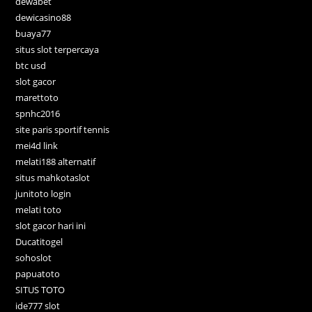
dewabet
dewicasino88
buaya77
situs slot terpercaya
btc usd
slot gacor
marettoto
spnhc2016
site paris sportif tennis
mei4d link
melati188 alternatif
situs mahkotaslot
junitoto login
melati toto
slot gacor hari ini
Ducatitogel
sohoslot
papuatoto
SITUS TOTO
ide777 slot