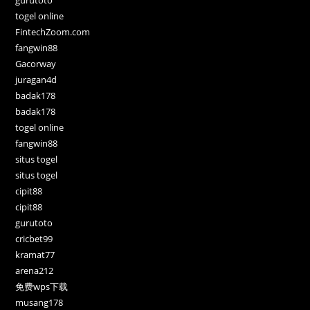
gurutoto
togel online
FintechZoom.com
fangwin88
Gacorway
juragan4d
badak178
badak178
togel online
fangwin88
situs togel
situs togel
cipit88
cipit88
gurutoto
cricbet99
kramat77
arena212
免费wps下载
musang178