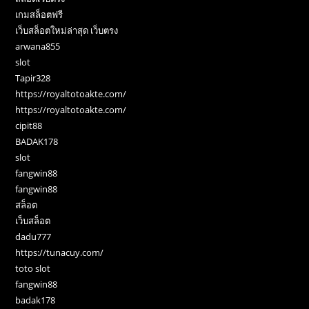
เกมสล็อตฟรี
เว็บสล็อตใหม่ล่าสุด เว็บตรง
arwana855
slot
Tapir328
https://royaltotoakte.com/
https://royaltotoakte.com/
cipit88
BADAK178
slot
fangwin88
fangwin88
สล็อต
เว็บสล็อต
dadu777
https://tunacuy.com/
toto slot
fangwin88
badak178