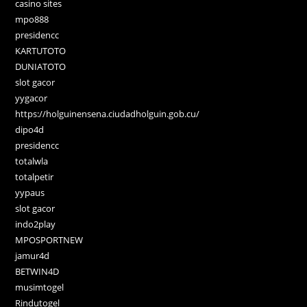
casino sites
mpo888
presidencc
KARTUTOTO
DUNIATOTO
slot gacor
yygacor
https://holguinensena.ciudadholguin.gob.cu/
dipo4d
presidencc
totalwla
totalpetir
yypaus
slot gacor
indo2play
MPOSPORTNEW
jamur4d
BETWIN4D
musimtogel
Rindutogel