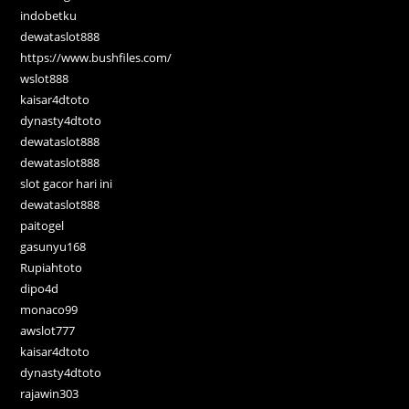
indobetku
dewataslot888
https://www.bushfiles.com/
wslot888
kaisar4dtoto
dynasty4dtoto
dewataslot888
dewataslot888
slot gacor hari ini
dewataslot888
paitogel
gasunyu168
Rupiahtoto
dipo4d
monaco99
awslot777
kaisar4dtoto
dynasty4dtoto
rajawin303