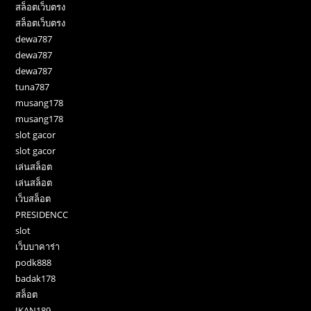
สล็อตเว็บตรง
สล็อตเว็บตรง
dewa787
dewa787
dewa787
tuna787
musang178
musang178
slot gacor
slot gacor
เล่นสล็อต
เล่นสล็อต
เว็บสล็อต
PRESIDENCC
slot
เว็บบาคาร่า
podk888
badak178
สล็อต
IKAN189