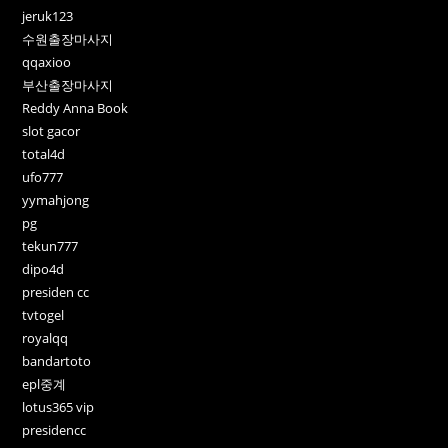
jeruk123
수원출장마사지
qqaxioo
부산출장마사지
Reddy Anna Book
slot gacor
total4d
ufo777
yymahjong
pg
tekun777
dipo4d
presiden cc
tvtogel
royalqq
bandartoto
epl중계
lotus365 vip
presidencc