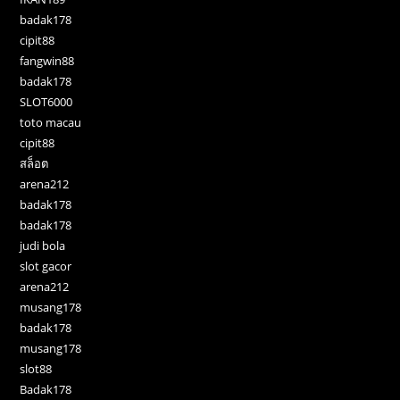
badak178
cipit88
fangwin88
badak178
SLOT6000
toto macau
cipit88
สล็อต
arena212
badak178
badak178
judi bola
slot gacor
arena212
musang178
badak178
musang178
slot88
Badak178