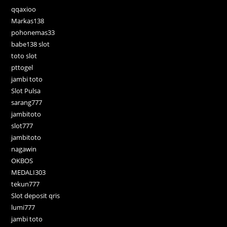
qqaxioo
Markas138
pohonemas33
babe138 slot
toto slot
pttogel
jambi toto
Slot Pulsa
sarang777
jambitoto
slot777
jambitoto
nagawin
OKBOS
MEDALI303
tekun777
Slot deposit qris
lumi777
jambi toto