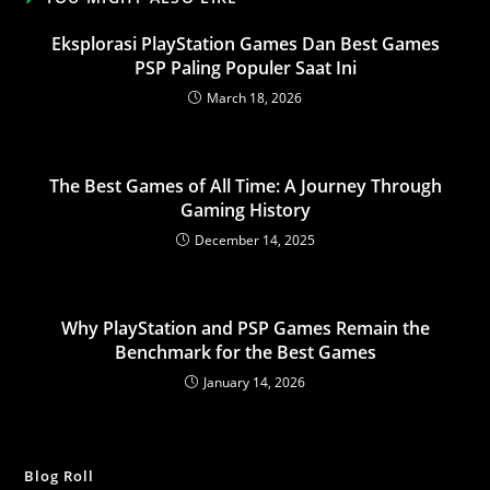
Eksplorasi PlayStation Games Dan Best Games
PSP Paling Populer Saat Ini
March 18, 2026
The Best Games of All Time: A Journey Through
Gaming History
December 14, 2025
Why PlayStation and PSP Games Remain the
Benchmark for the Best Games
January 14, 2026
Blog Roll