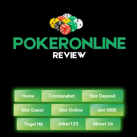
Home
Cendanabet
Slot Deposit
Slot Gacor
Slot Online
slot 5000
Joker123
About Us
Togel Hk