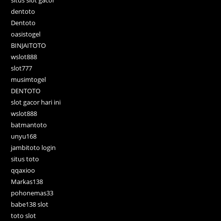
situs slot gacor
dentoto
Dentoto
oasistogel
BINJAITOTO
wslot888
slot777
musimtogel
DENTOTO
slot gacor hari ini
wslot888
batmantoto
unyu168
jambitoto login
situs toto
qqaxioo
Markas138
pohonemas33
babe138 slot
toto slot