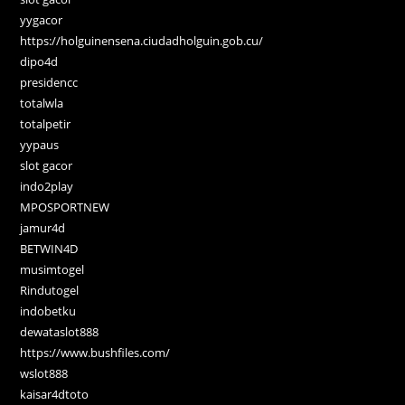
yygacor
https://holguinensena.ciudadholguin.gob.cu/
dipo4d
presidencc
totalwla
totalpetir
yypaus
slot gacor
indo2play
MPOSPORTNEW
jamur4d
BETWIN4D
musimtogel
Rindutogel
indobetku
dewataslot888
https://www.bushfiles.com/
wslot888
kaisar4dtoto