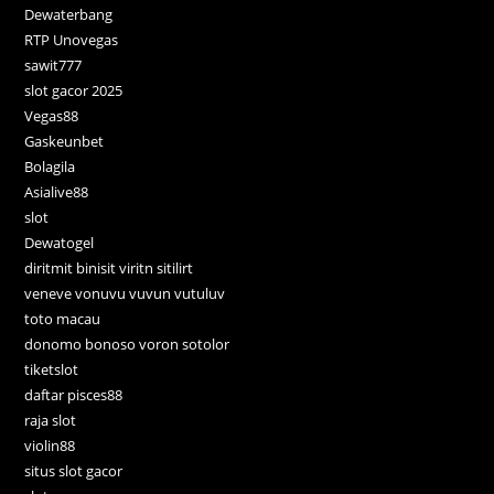
Dewaterbang
RTP Unovegas
sawit777
slot gacor 2025
Vegas88
Gaskeunbet
Bolagila
Asialive88
slot
Dewatogel
diritmit binisit viritn sitilirt
veneve vonuvu vuvun vutuluv
toto macau
donomo bonoso voron sotolor
tiketslot
daftar pisces88
raja slot
violin88
situs slot gacor