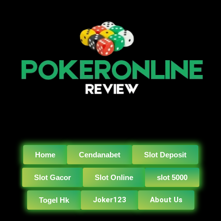
Home
Cendanabet
Slot Deposit
Slot Gacor
Slot Online
slot 5000
Joker123
About Us
Togel Hk