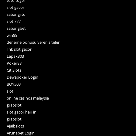
toto togel
slot gacor
sabangjitu
slot 777
sabangbet
win88
deneme bonusu veren siteler
link slot gacor
Lapak303
Poker88
CitiSlots
Dewapoker Login
BOY303
slot
online casinos malaysia
grabslot
slot gacor hari ini
grabslot
Ajaibslots
Arunabet Login