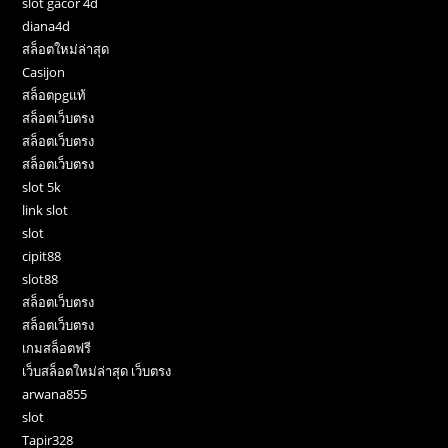
slot gacor 4d
diana4d
สล็อตใหม่ล่าสุด
Casijon
สล็อตpgแท้
สล็อตเว็บตรง
สล็อตเว็บตรง
สล็อตเว็บตรง
slot 5k
link slot
slot
cipit88
slot88
สล็อตเว็บตรง
สล็อตเว็บตรง
เกมสล็อตฟรี
เว็บสล็อตใหม่ล่าสุด เว็บตรง
arwana855
slot
Tapir328