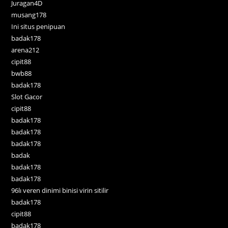
Juragan4D
musang178
Ini situs penipuan
badak178
arena212
cipit88
bwb88
badak178
Slot Gacor
cipit88
badak178
badak178
badak178
badak
badak178
badak178
96lı veren dinimi binisi virin sitilir
badak178
cipit88
badak178