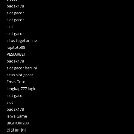
badak178
slot gacor
slot gacor
slot
slot gacor
situs togel online
rajatoto88
PESIARBET
badak178
slot gacor hari ini
situs slot gacor
Emas Toto
lengkap777 login
slot gacor
slot
badak178
Jalwa Game
BIGHOKI288
안전놀이터