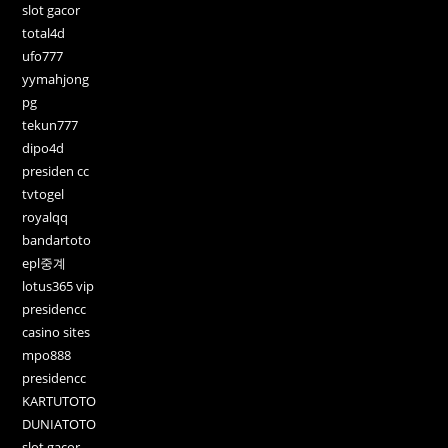
slot gacor
total4d
ufo777
yymahjong
pg
tekun777
dipo4d
presiden cc
tvtogel
royalqq
bandartoto
epl중계
lotus365 vip
presidencc
casino sites
mpo888
presidencc
KARTUTOTO
DUNIATOTO
slot gacor