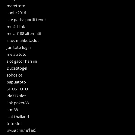
marettoto
spnhc2016
site paris sportif tennis
mei4d link
melati188 alternatif
situs mahkotaslot
junitoto login
melati toto
slot gacor hari ini
Ducatitogel
sohoslot
papuatoto
SITUS TOTO
ide777 slot
link poker88
stm88
slot thailand
toto slot
แทงหวยออนไลน์