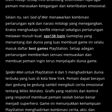
pemain merasakan ketegangan dan keterlibatan emosional.
Selain itu, seri
God of War
menawarkan kombinasi
pertarungan epik dan narasi mitologi yang menegangkan.
Kratos menghadapi konflik internal sekaligus pertarungan
melawan musuh kuat.
sgp138 login
Gameplay yang
menantang dan dunia yang luas membuat game ini selalu
masuk daftar
best games
PlayStation. Setiap adegan
pertarungan memberikan sensasi memuaskan dan
membuat pemain ingin terus menjelajahi dunia game.
Spider-Man
untuk PlayStation 4 dan 5 menghadirkan dunia
terbuka yang luas di kota New York. Pemain dapat berayun
dari gedung ke gedung sambil mengikuti cerita emosional
tentang Miles Morales. Grafis yang realistis dan kontrol
yang responsif membuat pemain seolah benar-benar
menjadi superhero. Game ini menunjukkan kemampuan
PlayStation menghadirkan kombinasi cerita, aksi, dan