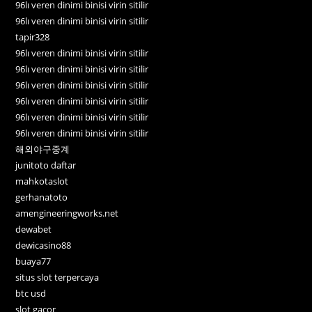
96lı veren dinimi binisi virin sitilir
96lı veren dinimi binisi virin sitilir
tapir328
96lı veren dinimi binisi virin sitilir
96lı veren dinimi binisi virin sitilir
96lı veren dinimi binisi virin sitilir
96lı veren dinimi binisi virin sitilir
96lı veren dinimi binisi virin sitilir
96lı veren dinimi binisi virin sitilir
해외야구중계
junitoto daftar
mahkotaslot
gerhanatoto
amengineeringworks.net
dewabet
dewicasino88
buaya77
situs slot terpercaya
btc usd
slot gacor