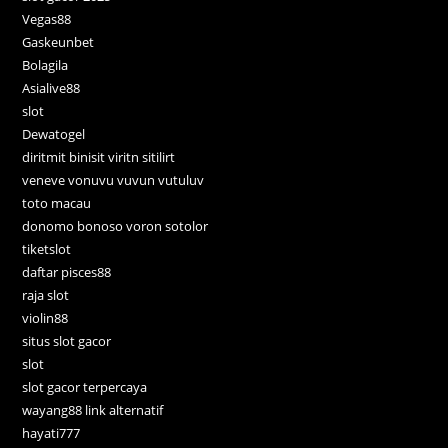
Vegas88
Gaskeunbet
Bolagila
Asialive88
slot
Dewatogel
diritmit binisit viritn sitilirt
veneve vonuvu vuvun vutuluv
toto macau
donomo bonoso voron sotolor
tiketslot
daftar pisces88
raja slot
violin88
situs slot gacor
slot
slot gacor terpercaya
wayang88 link alternatif
hayati777