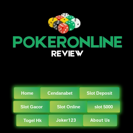
Home
Cendanabet
Slot Deposit
Slot Gacor
Slot Online
slot 5000
Joker123
About Us
Togel Hk