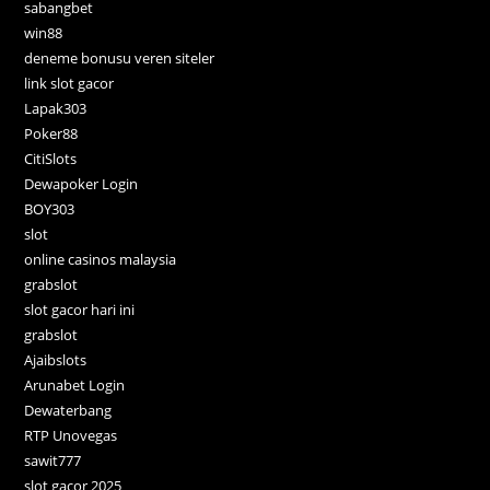
sabangbet
win88
deneme bonusu veren siteler
link slot gacor
Lapak303
Poker88
CitiSlots
Dewapoker Login
BOY303
slot
online casinos malaysia
grabslot
slot gacor hari ini
grabslot
Ajaibslots
Arunabet Login
Dewaterbang
RTP Unovegas
sawit777
slot gacor 2025