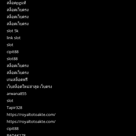
สล็อตpgแท้
สล็อตเว็บตรง
สล็อตเว็บตรง
สล็อตเว็บตรง
slot 5k
link slot
slot
cipit88
slot88
สล็อตเว็บตรง
สล็อตเว็บตรง
เกมสล็อตฟรี
เว็บสล็อตใหม่ล่าสุด เว็บตรง
arwana855
slot
Tapir328
https://royaltotoakte.com/
https://royaltotoakte.com/
cipit88
BADAK178