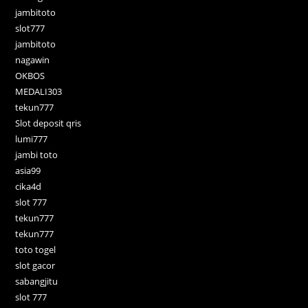
jambitoto
slot777
jambitoto
nagawin
OKBOS
MEDALI303
tekun777
Slot deposit qris
lumi777
jambi toto
asia99
cika4d
slot 777
tekun777
tekun777
toto togel
slot gacor
sabangjitu
slot 777