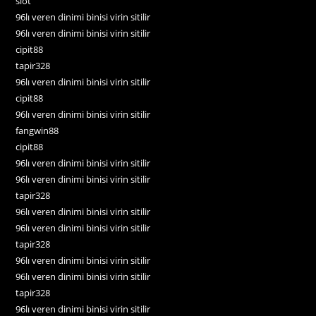
slot
96lı veren dinimi binisi virin sitilir
96lı veren dinimi binisi virin sitilir
cipit88
tapir328
96lı veren dinimi binisi virin sitilir
cipit88
96lı veren dinimi binisi virin sitilir
fangwin88
cipit88
96lı veren dinimi binisi virin sitilir
96lı veren dinimi binisi virin sitilir
tapir328
96lı veren dinimi binisi virin sitilir
96lı veren dinimi binisi virin sitilir
tapir328
96lı veren dinimi binisi virin sitilir
96lı veren dinimi binisi virin sitilir
tapir328
96lı veren dinimi binisi virin sitilir