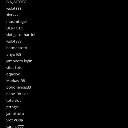
BINJAITOTO
wslot888
slot777
musimtogel
DENTOTO
slot gacor hari ini
wslot888
batmantoto
unyu168
jambitoto login
situs toto
qqaxioo
Markas138
pohonemas33
babe138 slot
toto slot
pttogel
jambi toto
Slot Pulsa
sarang777