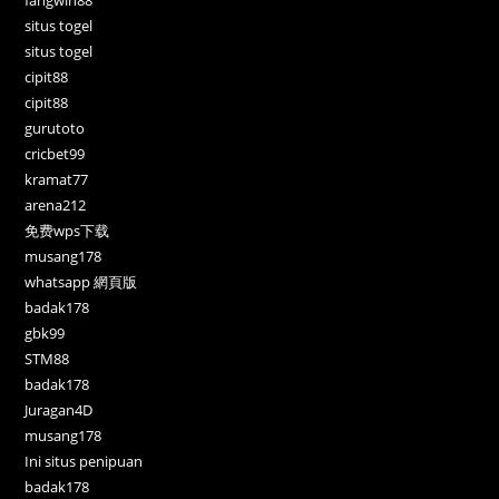
fangwin88
situs togel
situs togel
cipit88
cipit88
gurutoto
cricbet99
kramat77
arena212
免费wps下载
musang178
whatsapp 網頁版
badak178
gbk99
STM88
badak178
Juragan4D
musang178
Ini situs penipuan
badak178