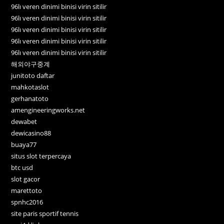
96lı veren dinimi binisi virin sitilir
96lı veren dinimi binisi virin sitilir
96lı veren dinimi binisi virin sitilir
96lı veren dinimi binisi virin sitilir
96lı veren dinimi binisi virin sitilir
해외야구중계
junitoto daftar
mahkotaslot
gerhanatoto
amengineeringworks.net
dewabet
dewicasino88
buaya77
situs slot terpercaya
btc usd
slot gacor
marettoto
spnhc2016
site paris sportif tennis